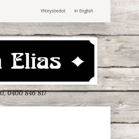
Yhteystiedot
In English
0, 0400 846 817