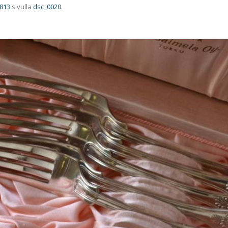
 813
sivulla
dsc_0020
.