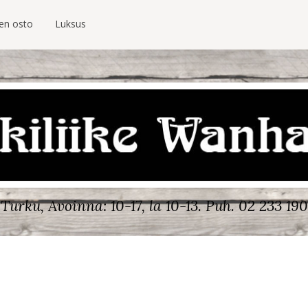
ien osto
Luksus
Turku, Avoinna: 10-17, la 10-13.
Puh. 02 233 190