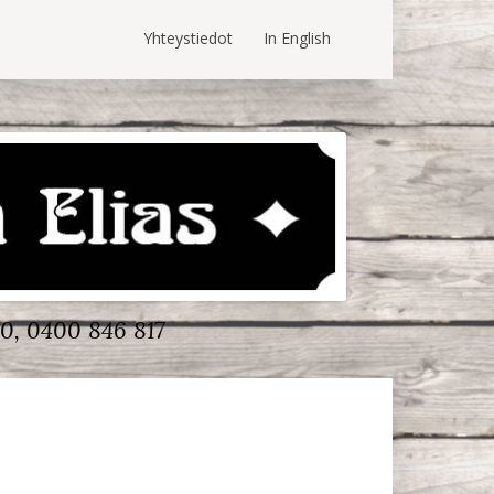
Yhteystiedot
In English
0, 0400 846 817