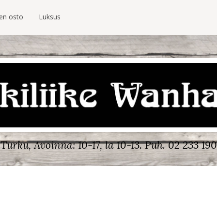
ien osto
Luksus
Turku, Avoinna: 10-17, la 10-13.
Puh. 02 233 190