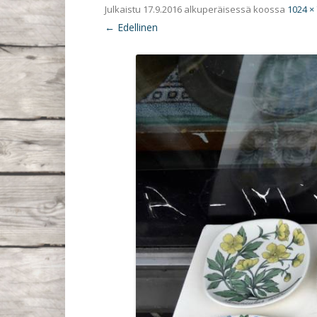
Julkaistu
17.9.2016
alkuperäisessä koossa
1024 ×
← Edellinen