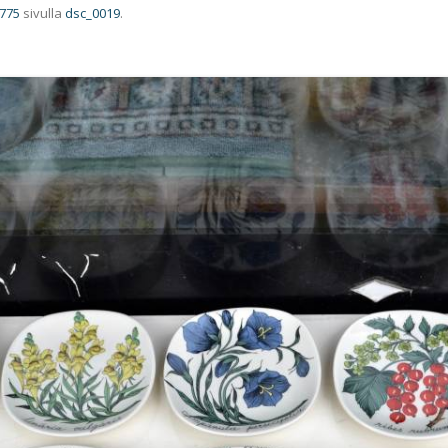
 775
sivulla
dsc_0019
.