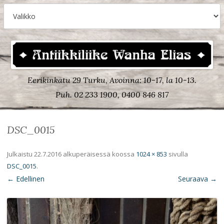
Eerikinkatu 29 Turku, Avoinna: 10-17, la 10-13.
Puh. 02 233 1900, 0400 846 817
DSC_0015
Julkaistu
22.7.2016
alkuperäisessä koossa
1024 × 853
sivulla
DSC_0015
.
← Edellinen
Seuraava →