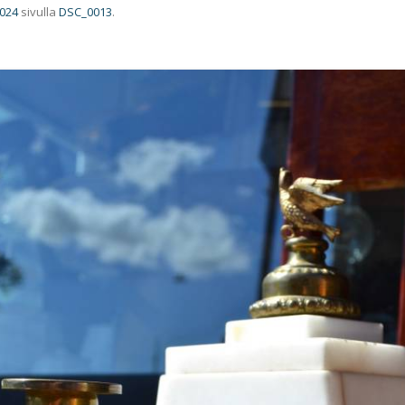
1024
sivulla
DSC_0013
.