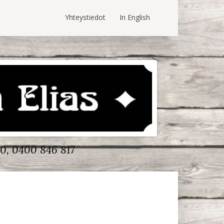
Yhteystiedot
In English
0, 0400 846 817