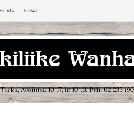
ien osto
Luksus
Turku, Avoinna: 10-17, la 10-13.
Puh. 02 233 190