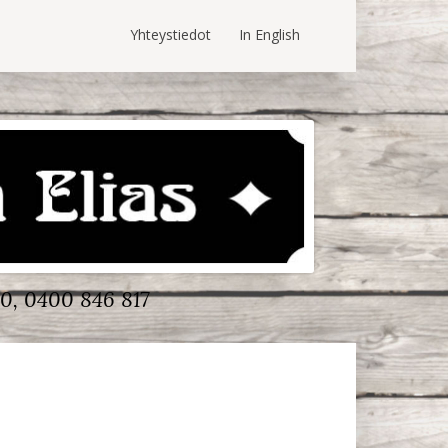
Yhteystiedot
In English
0, 0400 846 817