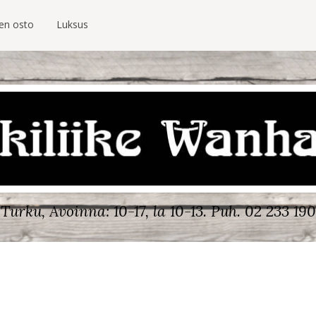
ien osto
Luksus
Turku, Avoinna: 10-17, la 10-13.
Puh. 02 233 190