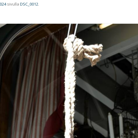
1024
sivulla
DSC_0012
.