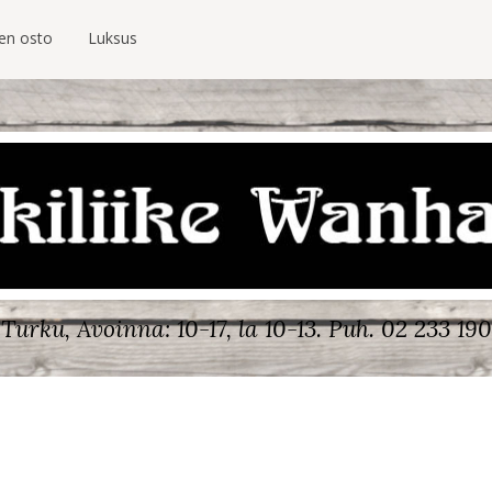
ien osto
Luksus
Turku, Avoinna: 10-17, la 10-13.
Puh. 02 233 190