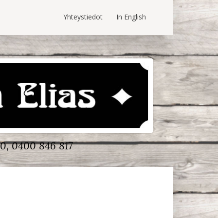
Yhteystiedot
In English
0, 0400 846 817