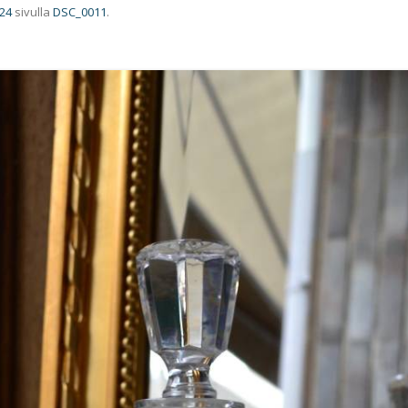
024
sivulla
DSC_0011
.