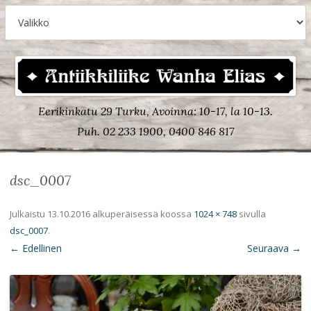
Eerikinkatu 29 Turku, Avoinna: 10-17, la 10-13.
Puh. 02 233 1900, 0400 846 817
dsc_0007
Julkaistu
13.10.2016
alkuperäisessä koossa
1024 × 748
sivulla
dsc_0007
.
← Edellinen
Seuraava →