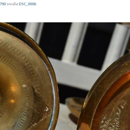
 790
sivulla
DSC_0006
.