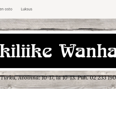
ien osto
Luksus
Turku, Avoinna: 10-17, la 10-13.
Puh. 02 233 190