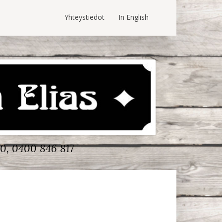
Yhteystiedot
In English
0, 0400 846 817