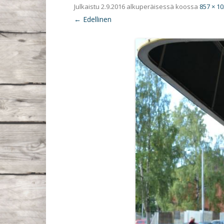
Julkaistu
2.9.2016
alkuperäisessä koossa
857 × 1
← Edellinen