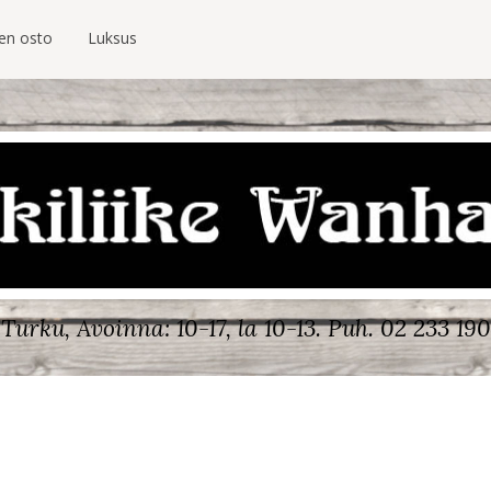
ien osto
Luksus
Turku, Avoinna: 10-17, la 10-13.
Puh. 02 233 190