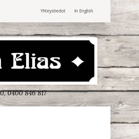
Yhteystiedot
In English
0, 0400 846 817