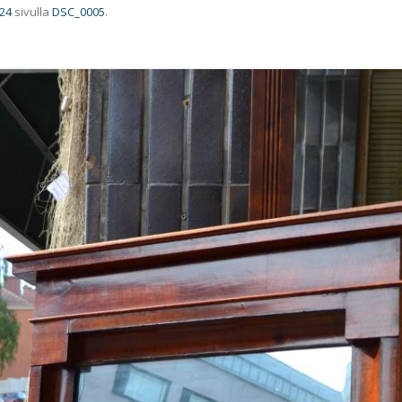
024
sivulla
DSC_0005
.