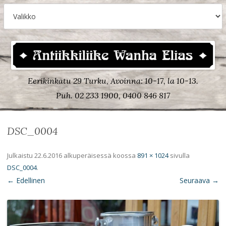
Eerikinkatu 29 Turku, Avoinna: 10-17, la 10-13.
Puh. 02 233 1900, 0400 846 817
DSC_0004
Julkaistu
22.6.2016
alkuperäisessä koossa
891 × 1024
sivulla
DSC_0004
.
← Edellinen
Seuraava →