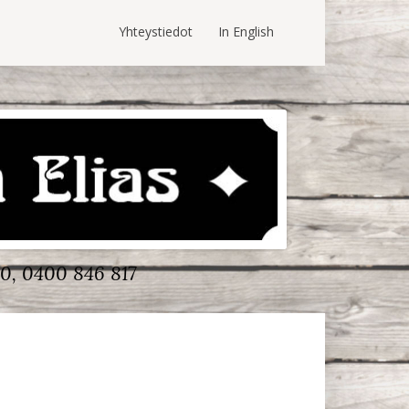
Yhteystiedot
In English
0, 0400 846 817