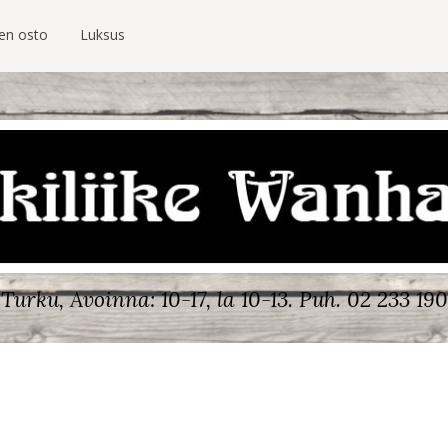
ien osto
Luksus
Turku, Avoinna: 10-17, la 10-13.
Puh. 02 233 190