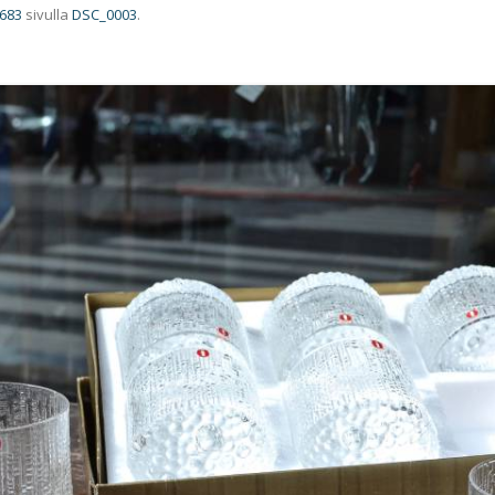
 683
sivulla
DSC_0003
.