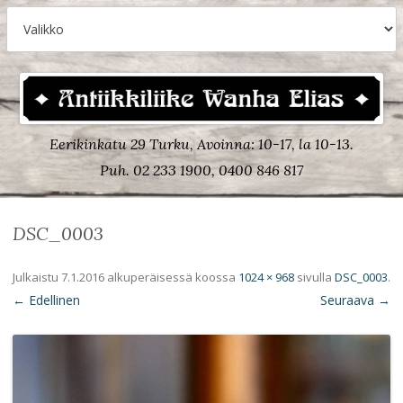
Eerikinkatu 29 Turku, Avoinna: 10-17, la 10-13.
Puh. 02 233 1900, 0400 846 817
DSC_0003
Julkaistu
7.1.2016
alkuperäisessä koossa
1024 × 968
sivulla
DSC_0003
.
← Edellinen
Seuraava →