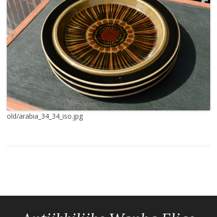
old/arabia_34_34_iso.jpg