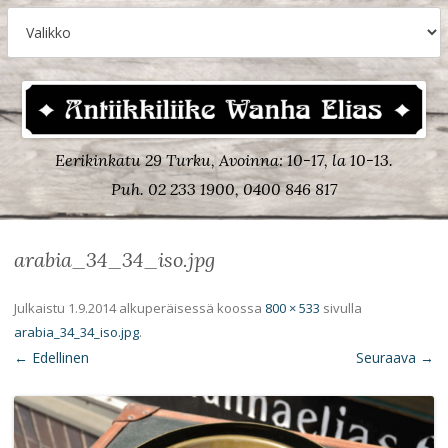
Eerikinkatu 29 Turku, Avoinna: 10-17, la 10-13.
Puh. 02 233 1900, 0400 846 817
arabia_34_34_iso.jpg
Julkaistu
1.9.2014
alkuperäisessä koossa
800 × 533
sivulla
arabia_34_34_iso.jpg
.
← Edellinen
Seuraava →