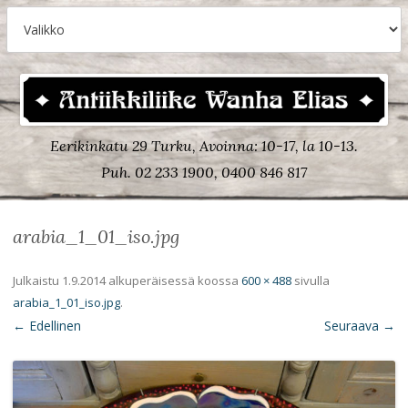
Eerikinkatu 29 Turku, Avoinna: 10-17, la 10-13.
Puh. 02 233 1900, 0400 846 817
arabia_1_01_iso.jpg
Julkaistu
1.9.2014
alkuperäisessä koossa
600 × 488
sivulla
arabia_1_01_iso.jpg
.
← Edellinen
Seuraava →