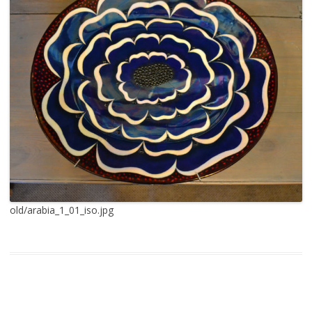
old/arabia_1_01_iso.jpg