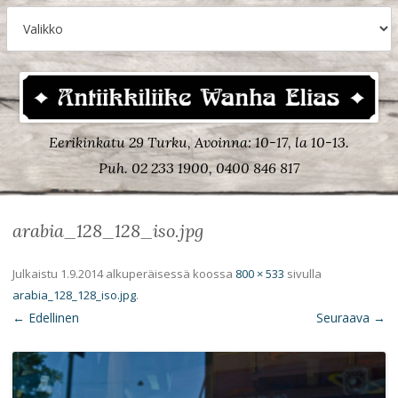
Eerikinkatu 29 Turku, Avoinna: 10-17, la 10-13.
Puh. 02 233 1900, 0400 846 817
arabia_128_128_iso.jpg
Julkaistu
1.9.2014
alkuperäisessä koossa
800 × 533
sivulla
arabia_128_128_iso.jpg
.
← Edellinen
Seuraava →