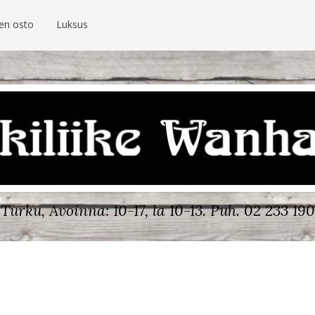
ien osto
Luksus
Turku, Avoinna: 10-17, la 10-13.
Puh. 02 233 190