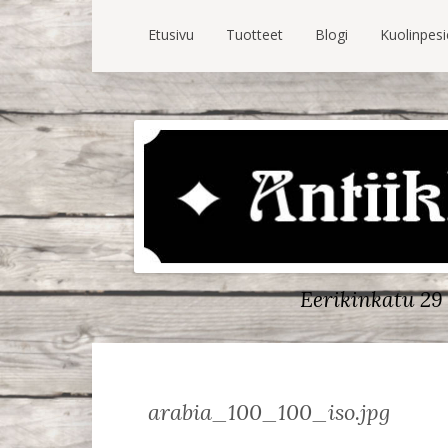
Etusivu
Tuotteet
Blogi
Kuolinpes
Eerikinkatu 29 
arabia_100_100_iso.jpg