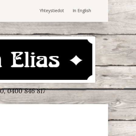
Yhteystiedot
In English
0, 0400 846 817