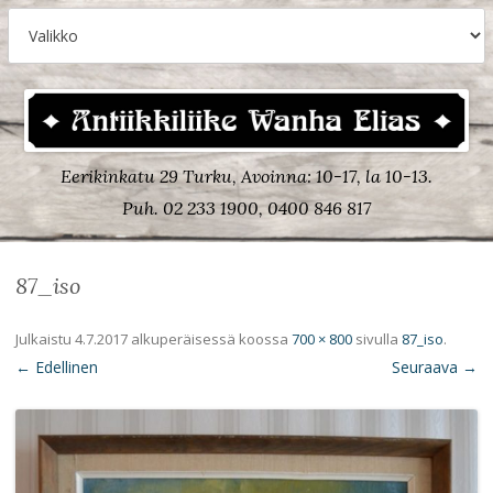
Eerikinkatu 29 Turku, Avoinna: 10-17, la 10-13.
Puh. 02 233 1900, 0400 846 817
87_iso
Julkaistu
4.7.2017
alkuperäisessä koossa
700 × 800
sivulla
87_iso
.
← Edellinen
Seuraava →