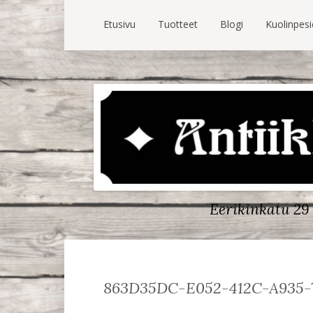
Etusivu
Tuotteet
Blogi
Kuolinpes
Eerikinkatu 29 
863D35DC-E052-412C-A935-