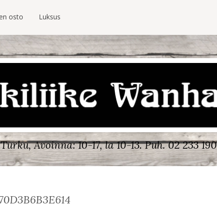
ien osto
Luksus
Turku, Avoinna: 10-17, la 10-13.
Puh. 02 233 190
70D3B6B3E614