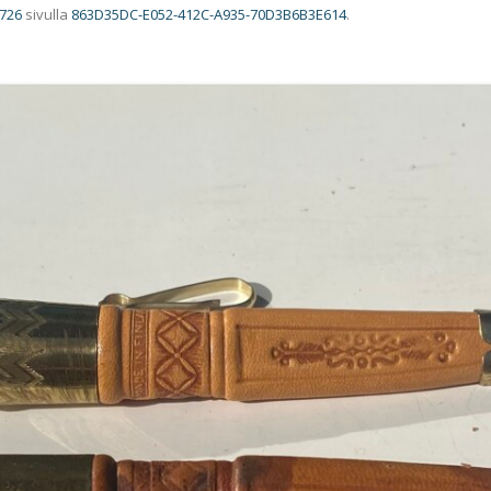
 726
sivulla
863D35DC-E052-412C-A935-70D3B6B3E614
.