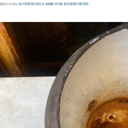
1024
sivulla
6216FB90-93CA-498B-919E-B3083B16E905
.