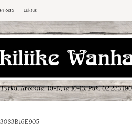
ien osto
Luksus
Turku, Avoinna: 10-17, la 10-13.
Puh. 02 233 190
B3083B16E905