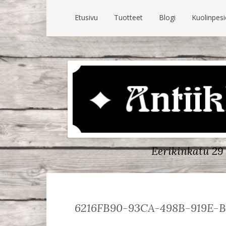
Etusivu
Tuotteet
Blogi
Kuolinpes
Eerikinkatu 29 
6216FB90-93CA-498B-919E-