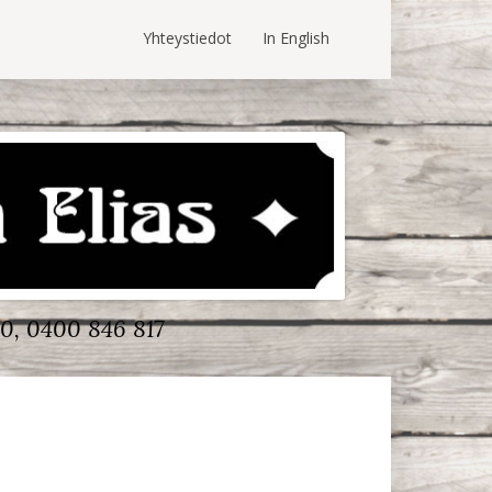
Yhteystiedot
In English
0, 0400 846 817