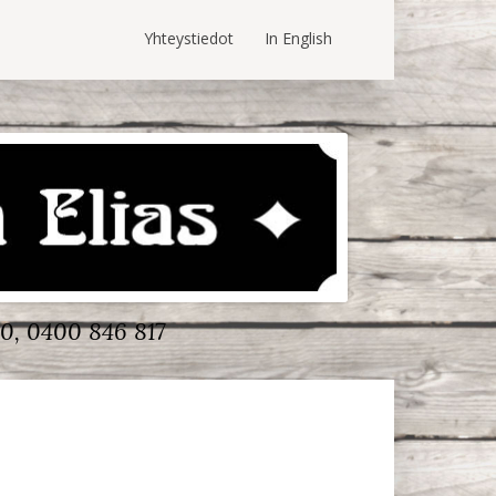
Yhteystiedot
In English
0, 0400 846 817