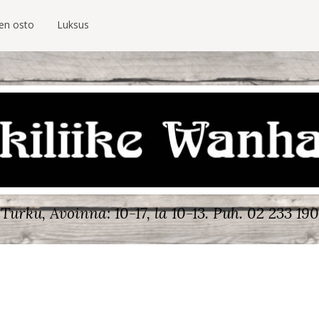
ien osto
Luksus
Turku, Avoinna: 10-17, la 10-13.
Puh. 02 233 190